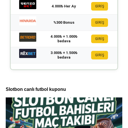
4.000₺ Her Ay
GİRİŞ
%300 Bonus
GİRİŞ
4.000₺ + 1.000₺
GİRİŞ
bedava
3.000₺ + 1.500₺
GİRİŞ
bedava
Slotbon canlı futbol kuponu