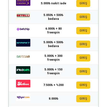
5.000₺ nakit iade
GİRİŞ
5.050₺ + 500₺
GİRİŞ
bedava
6.000₺ + 80
GİRİŞ
freespin
5.000₺ + 500₺
GİRİŞ
bedava
5.000₺ + 300
GİRİŞ
freespin
5.000₺ + 150
GİRİŞ
freespin
7.500₺ + %200
GİRİŞ
8.000₺
GİRİŞ