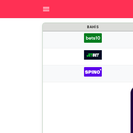
BAHIS