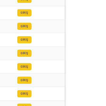
GİRİŞ
GİRİŞ
GİRİŞ
GİRİŞ
GİRİŞ
GİRİŞ
GİRİŞ