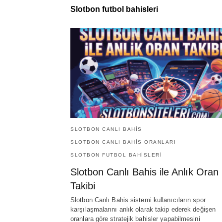
Slotbon futbol bahisleri
SLOTBON CANLI BAHIS
SLOTBON CANLI BAHIS ORANLARI
SLOTBON FUTBOL BAHISLERI
Slotbon Canlı Bahis ile Anlık Oran
Takibi
Slotbon Canlı Bahis sistemi kullanıcıların spor
karşılaşmalarını anlık olarak takip ederek değişen
oranlara göre stratejik bahisler yapabilmesini