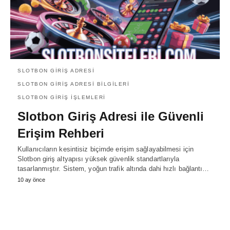
SLOTBON GIRIŞ ADRESI
SLOTBON GIRIŞ ADRESI BILGILERI
SLOTBON GIRIŞ IŞLEMLERI
Slotbon Giriş Adresi ile Güvenli
Erişim Rehberi
Kullanıcıların kesintisiz biçimde erişim sağlayabilmesi için
Slotbon giriş altyapısı yüksek güvenlik standartlarıyla
tasarlanmıştır. Sistem, yoğun trafik altında dahi hızlı bağlantı…
10 ay önce