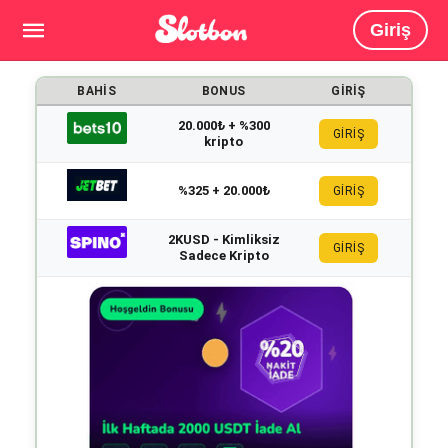
Giriş
BAHIS
BONUS
GIRIŞ
20.000₺ + %300
GİRİŞ
kripto
%325 + 20.000₺
GİRİŞ
2KUSD - Kimliksiz
GİRİŞ
Sadece Kripto