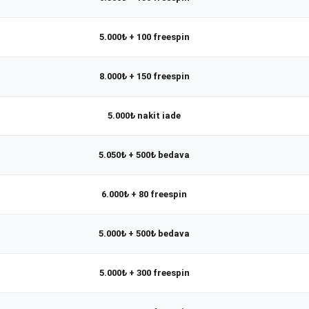
5.000₺ + 100 freespin
8.000₺ + 150 freespin
5.000₺ nakit iade
5.050₺ + 500₺ bedava
6.000₺ + 80 freespin
5.000₺ + 500₺ bedava
5.000₺ + 300 freespin