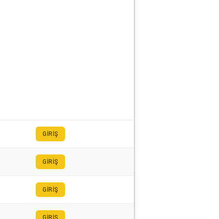
GİRİŞ
GİRİŞ
GİRİŞ
GİRİŞ