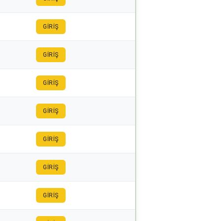
GİRİŞ
GİRİŞ
GİRİŞ
GİRİŞ
GİRİŞ
GİRİŞ
GİRİŞ