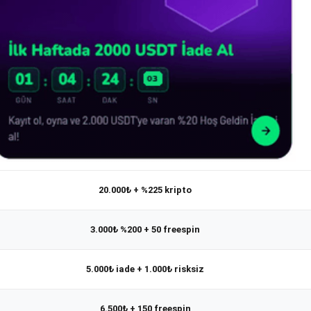
20.000₺ + %225 kripto
3.000₺ %200 + 50 freespin
5.000₺ iade + 1.000₺ risksiz
6.500₺ + 150 freespin