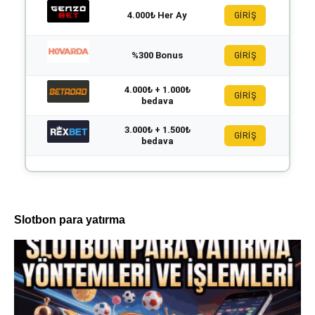
4.000₺ Her Ay
GİRİŞ
%300 Bonus
GİRİŞ
4.000₺ + 1.000₺
GİRİŞ
bedava
3.000₺ + 1.500₺
GİRİŞ
bedava
Slotbon para yatırma