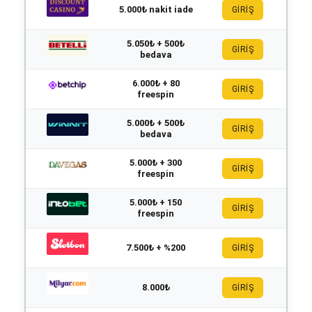
5.000₺ nakit iade
GİRİŞ
5.050₺ + 500₺
GİRİŞ
bedava
6.000₺ + 80
GİRİŞ
freespin
5.000₺ + 500₺
GİRİŞ
bedava
5.000₺ + 300
GİRİŞ
freespin
5.000₺ + 150
GİRİŞ
freespin
7.500₺ + %200
GİRİŞ
8.000₺
GİRİŞ