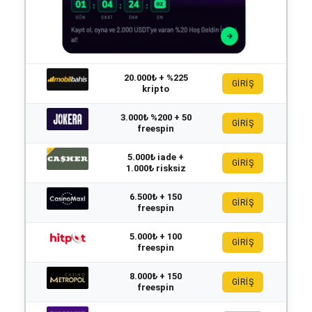
20.000₺ + %225
GİRİŞ
kripto
3.000₺ %200 + 50
GİRİŞ
freespin
5.000₺ iade +
GİRİŞ
1.000₺ risksiz
6.500₺ + 150
GİRİŞ
freespin
5.000₺ + 100
GİRİŞ
freespin
8.000₺ + 150
GİRİŞ
freespin