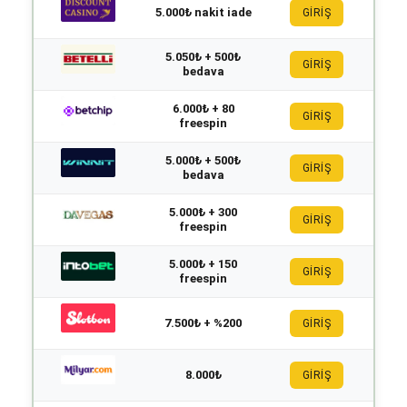
5.000₺ nakit iade
GİRİŞ
5.050₺ + 500₺
GİRİŞ
bedava
6.000₺ + 80
GİRİŞ
freespin
5.000₺ + 500₺
GİRİŞ
bedava
5.000₺ + 300
GİRİŞ
freespin
5.000₺ + 150
GİRİŞ
freespin
7.500₺ + %200
GİRİŞ
8.000₺
GİRİŞ