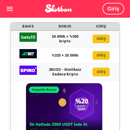
Giriş
BAHIS
BONUS
GIRIŞ
20.000₺ + %300
GİRİŞ
kripto
%325 + 20.000₺
GİRİŞ
2KUSD - Kimliksiz
GİRİŞ
Sadece Kripto