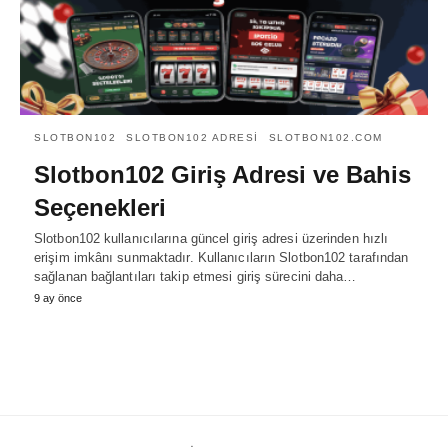
SLOTBON102
SLOTBON102 ADRESI
SLOTBON102.COM
Slotbon102 Giriş Adresi ve Bahis
Seçenekleri
Slotbon102 kullanıcılarına güncel giriş adresi üzerinden hızlı
erişim imkânı sunmaktadır. Kullanıcıların Slotbon102 tarafından
sağlanan bağlantıları takip etmesi giriş sürecini daha…
9 ay önce