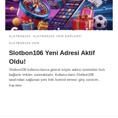
SLOTBON106
SLOTBON106 YENI BAĞLANTI
SLOTBON106.COM
Slotbon106 Yeni Adresi Aktif
Oldu!
Slotbon106 kullanıcılarına güncel erişim adresi üzerinden hızlı
bağlantı imkânı sunmaktadır. Kullanıcıların Slotbon106
tarafından sağlanan yeni linki kontrol etmesi giriş sürecini…
9 ay önce