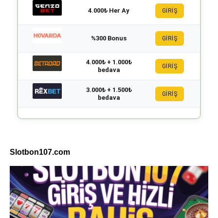
4.000₺ Her Ay
GİRİŞ
%300 Bonus
GİRİŞ
4.000₺ + 1.000₺
GİRİŞ
bedava
3.000₺ + 1.500₺
GİRİŞ
bedava
Slotbon107.com