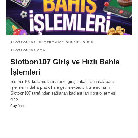
SLOTBON107
SLOTBON107 GÜNCEL GIRIŞ
SLOTBON107.COM
Slotbon107 Giriş ve Hızlı Bahis
İşlemleri
Slotbon107 kullanıcılarına hızlı giriş imkânı sunarak bahis
işlemlerini daha pratik hale getirmektedir. Kullanıcıların
Slotbon107 tarafından sağlanan bağlantıları kontrol etmesi
giriş…
9 ay önce