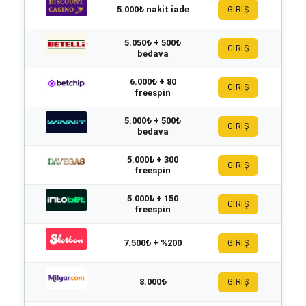
5.000₺ nakit iade
GİRİŞ
5.050₺ + 500₺
GİRİŞ
bedava
6.000₺ + 80
GİRİŞ
freespin
5.000₺ + 500₺
GİRİŞ
bedava
5.000₺ + 300
GİRİŞ
freespin
5.000₺ + 150
GİRİŞ
freespin
7.500₺ + %200
GİRİŞ
8.000₺
GİRİŞ