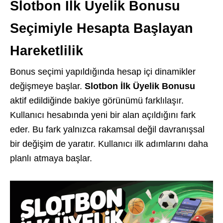
Slotbon İlk Üyelik Bonusu
Seçimiyle Hesapta Başlayan
Hareketlilik
Bonus seçimi yapıldığında hesap içi dinamikler
değişmeye başlar.
Slotbon İlk Üyelik Bonusu
aktif edildiğinde bakiye görünümü farklılaşır.
Kullanıcı hesabında yeni bir alan açıldığını fark
eder. Bu fark yalnızca rakamsal değil davranışsal
bir değişim de yaratır. Kullanıcı ilk adımlarını daha
planlı atmaya başlar.