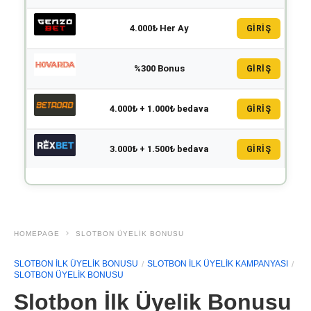
4.000₺ Her Ay
GİRİŞ
%300 Bonus
GİRİŞ
4.000₺ + 1.000₺ bedava
GİRİŞ
3.000₺ + 1.500₺ bedava
GİRİŞ
HOMEPAGE
SLOTBON ÜYELIK BONUSU
SLOTBON ILK ÜYELIK BONUSU
SLOTBON ILK ÜYELIK KAMPANYASI
SLOTBON ÜYELIK BONUSU
Slotbon İlk Üyelik Bonusu