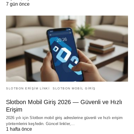
7 gün önce
SLOTBON ERIŞIM LINKI
SLOTBON MOBIL GIRIŞ
Slotbon Mobil Giriş 2026 — Güvenli ve Hızlı
Erişim
2026 yılı için Slotbon mobil giriş adreslerine güvenli ve hızlı erişim
yöntemlerini keşfedin. Güncel linkler,…
1 hafta önce