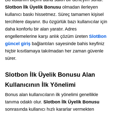
Slotbon İlk Üyelik Bonusu
olmadan ilerleyen
kullanıcı baskı hissetmez. Süreç tamamen kişisel
tercihlere dayanır. Bu özgürlük bazı kullanıcılar için
daha konforlu bir alan yaratır. Adres
engellemelerine karşı anlık çözüm üreten
SlotBon
güncel giriş
bağlantıları sayesinde bahis keyfiniz
hiçbir kısıtlamaya takılmadan her zaman güvenle
sürer.
Slotbon İlk Üyelik Bonusu Alan
Kullanıcının İlk Yönelimi
Bonus alan kullanıcıların ilk yönelimi genellikle
tanıma odaklı olur.
Slotbon İlk Üyelik Bonusu
sonrasında kullanıcı hızlı kararlar vermekten