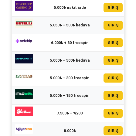
5.000₺ nakit iade
GİRİŞ
5.050₺ + 500₺ bedava
GİRİŞ
6.000₺ + 80 freespin
GİRİŞ
5.000₺ + 500₺ bedava
GİRİŞ
5.000₺ + 300 freespin
GİRİŞ
5.000₺ + 150 freespin
GİRİŞ
7.500₺ + %200
GİRİŞ
8.000₺
GİRİŞ