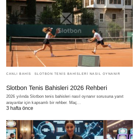
CANLI BAHIS
SLOTBON TENIS BAHISLERI NASIL OYNANIR
Slotbon Tenis Bahisleri 2026 Rehberi
2026 yılında Slotbon tenis bahisleri nasıl oynanır sorusuna yanıt
arayanlar için kapsamlı bir rehber. Maç…
3 hafta önce