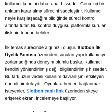
kullanıcı kendini daha rahat hisseder. Gerçekçi bir
anlatım karar alma sürecini sadeleştirir. Kullanıcı
neyle karşılaşacağını bildiğinde süreci kontrol
altında tutar. Bu kontrol duygusu platformla kurulan
ilişkinin tonunu belirler.
İlk temas sürecinde algı hızlı oluşur.
Slotbon İlk
Üyelik Bonusu
üzerinden sunulan yapı kullanıcıyı
zorlamadığında deneyim olumlu başlar. Kullanıcı
kendini yönlendirilmiş değil bilgilendirilmiş hisseder.
Bu fark uzun vadeli kullanım davranışını etkileyen
önemli bir detaydır. Oyunlara hemen bağlanmak
isteyenler,
Slotbon canlı link
üzerinden siteye
erişerek ekranı incelemeye başlıyor.