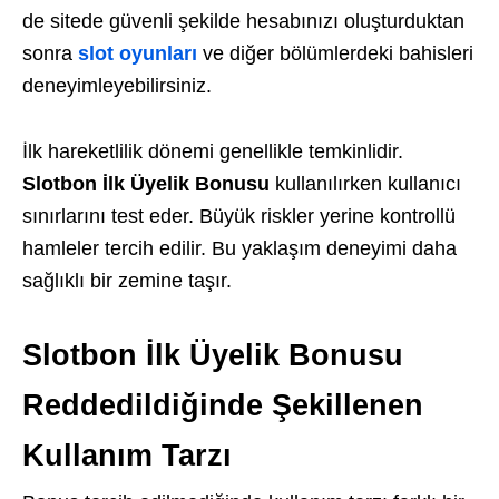
de sitede güvenli şekilde hesabınızı oluşturduktan
sonra
slot oyunları
ve diğer bölümlerdeki bahisleri
deneyimleyebilirsiniz.
İlk hareketlilik dönemi genellikle temkinlidir.
Slotbon İlk Üyelik Bonusu
kullanılırken kullanıcı
sınırlarını test eder. Büyük riskler yerine kontrollü
hamleler tercih edilir. Bu yaklaşım deneyimi daha
sağlıklı bir zemine taşır.
Slotbon İlk Üyelik Bonusu
Reddedildiğinde Şekillenen
Kullanım Tarzı