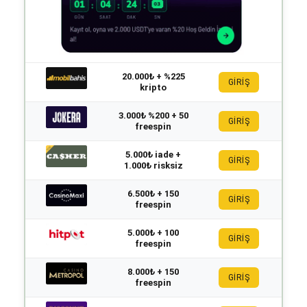
20.000₺ + %225
GİRİŞ
kripto
3.000₺ %200 + 50
GİRİŞ
freespin
5.000₺ iade +
GİRİŞ
1.000₺ risksiz
6.500₺ + 150
GİRİŞ
freespin
5.000₺ + 100
GİRİŞ
freespin
8.000₺ + 150
GİRİŞ
freespin