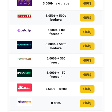
5.000₺ nakit iade
GİRİŞ
5.050₺ + 500₺
GİRİŞ
bedava
6.000₺ + 80
GİRİŞ
freespin
5.000₺ + 500₺
GİRİŞ
bedava
5.000₺ + 300
GİRİŞ
freespin
5.000₺ + 150
GİRİŞ
freespin
7.500₺ + %200
GİRİŞ
8.000₺
GİRİŞ