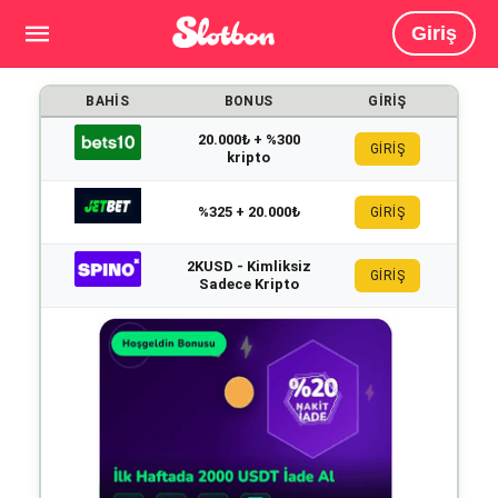
Giriş
BAHIS
BONUS
GIRIŞ
20.000₺ + %300
GİRİŞ
kripto
%325 + 20.000₺
GİRİŞ
2KUSD - Kimliksiz
GİRİŞ
Sadece Kripto