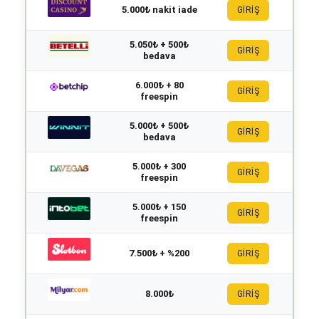
5.000₺ nakit iade
GİRİŞ
5.050₺ + 500₺
GİRİŞ
bedava
6.000₺ + 80
GİRİŞ
freespin
5.000₺ + 500₺
GİRİŞ
bedava
5.000₺ + 300
GİRİŞ
freespin
5.000₺ + 150
GİRİŞ
freespin
7.500₺ + %200
GİRİŞ
8.000₺
GİRİŞ