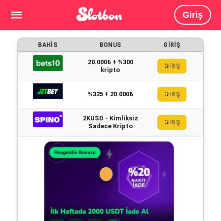
Giriş
BAHIS
BONUS
GIRIŞ
20.000₺ + %300
GİRİŞ
kripto
%325 + 20.000₺
GİRİŞ
2KUSD - Kimliksiz
GİRİŞ
Sadece Kripto