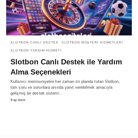
SLOTBON CANLI DESTEK
SLOTBON MÜŞTERI HIZMETLERI
SLOTBON YARDIM HIZMETI
Slotbon Canlı Destek ile Yardım
Alma Seçenekleri
Kullanıcı memnuniyetini her zaman ön planda tutan Slotbon,
tüm soru ve sorunlara anında yanıt verebilmek amacıyla
gelişmiş bir destek sistemi…
9 ay önce