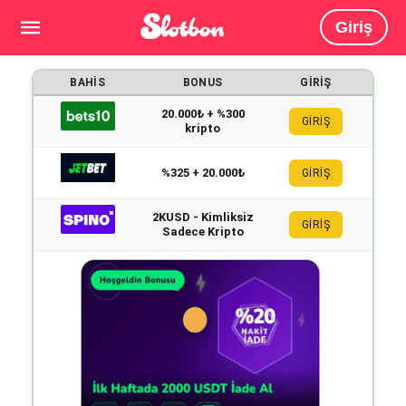
Giriş
BAHIS
BONUS
GIRIŞ
20.000₺ + %300
GİRİŞ
kripto
%325 + 20.000₺
GİRİŞ
2KUSD - Kimliksiz
GİRİŞ
Sadece Kripto