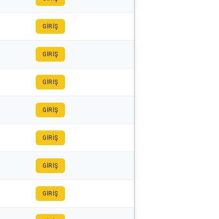
GİRİŞ
GİRİŞ
GİRİŞ
GİRİŞ
GİRİŞ
GİRİŞ
GİRİŞ