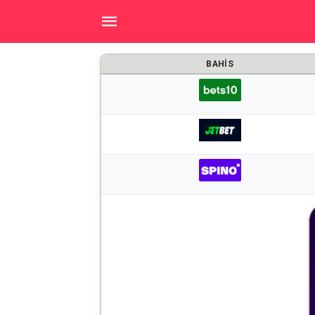
BAHIS