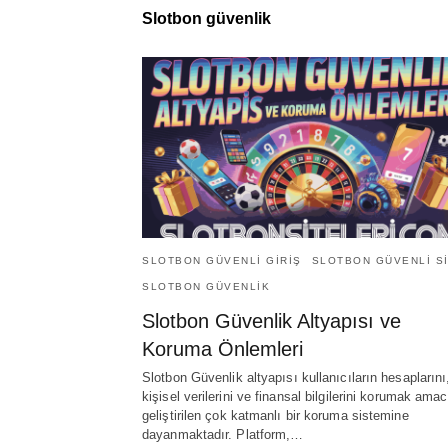
Slotbon güvenlik
SLOTBON GÜVENLI GIRIŞ
SLOTBON GÜVENLI S
SLOTBON GÜVENLIK
Slotbon Güvenlik Altyapısı ve
Koruma Önlemleri
Slotbon Güvenlik altyapısı kullanıcıların hesaplarını
kişisel verilerini ve finansal bilgilerini korumak amac
geliştirilen çok katmanlı bir koruma sistemine
dayanmaktadır. Platform,…