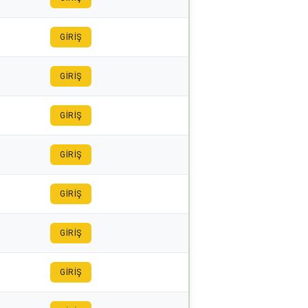
GİRİŞ
GİRİŞ
GİRİŞ
GİRİŞ
GİRİŞ
GİRİŞ
GİRİŞ