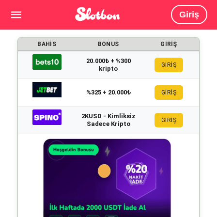
Giriş
BAHIS
BONUS
GIRIŞ
20.000₺ + %300
GİRİŞ
kripto
%325 + 20.000₺
GİRİŞ
2KUSD - Kimliksiz
GİRİŞ
Sadece Kripto