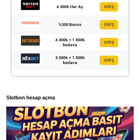
4.000₺ Her Ay
GİRİŞ
%300 Bonus
GİRİŞ
4.000₺ + 1.000₺
GİRİŞ
bedava
3.000₺ + 1.500₺
GİRİŞ
bedava
Slotbon hesap açma