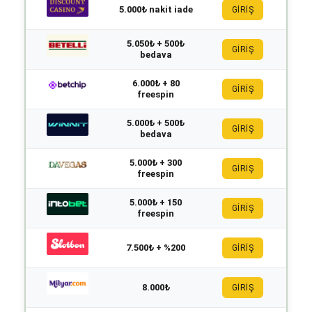
5.000₺ nakit iade
GİRİŞ
5.050₺ + 500₺
GİRİŞ
bedava
6.000₺ + 80
GİRİŞ
freespin
5.000₺ + 500₺
GİRİŞ
bedava
5.000₺ + 300
GİRİŞ
freespin
5.000₺ + 150
GİRİŞ
freespin
7.500₺ + %200
GİRİŞ
8.000₺
GİRİŞ