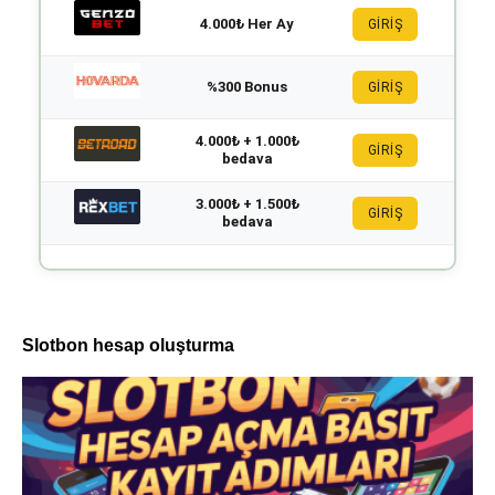
4.000₺ Her Ay
GİRİŞ
%300 Bonus
GİRİŞ
4.000₺ + 1.000₺
GİRİŞ
bedava
3.000₺ + 1.500₺
GİRİŞ
bedava
Slotbon hesap oluşturma