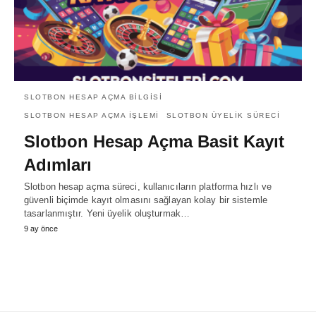
SLOTBON HESAP AÇMA BILGISI
SLOTBON HESAP AÇMA IŞLEMI
SLOTBON ÜYELIK SÜRECI
Slotbon Hesap Açma Basit Kayıt
Adımları
Slotbon hesap açma süreci, kullanıcıların platforma hızlı ve
güvenli biçimde kayıt olmasını sağlayan kolay bir sistemle
tasarlanmıştır. Yeni üyelik oluşturmak…
9 ay önce