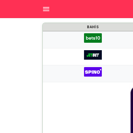
BAHIS