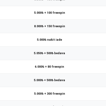
5.000₺ + 100 freespin
8.000₺ + 150 freespin
5.000₺ nakit iade
5.050₺ + 500₺ bedava
6.000₺ + 80 freespin
5.000₺ + 500₺ bedava
5.000₺ + 300 freespin