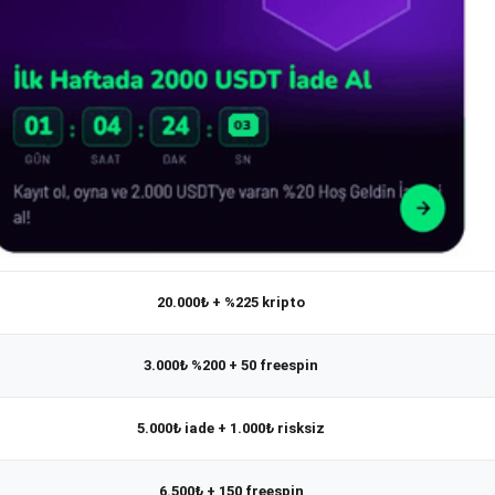
20.000₺ + %225 kripto
3.000₺ %200 + 50 freespin
5.000₺ iade + 1.000₺ risksiz
6.500₺ + 150 freespin