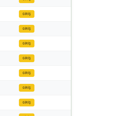
GİRİŞ
GİRİŞ
GİRİŞ
GİRİŞ
GİRİŞ
GİRİŞ
GİRİŞ