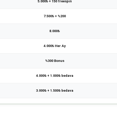
5.000₺ + 150 freespin
7.500₺ + %200
8.000₺
4.000₺ Her Ay
%300 Bonus
4.000₺ + 1.000₺ bedava
3.000₺ + 1.500₺ bedava