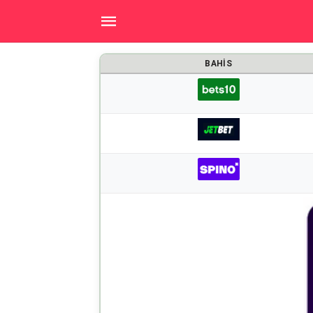
BAHIS