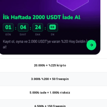
20.000₺ + %225 kripto
3.000₺ %200 + 50 freespin
5.000₺ iade + 1.000₺ risksiz
6.500₺ + 150 freespin