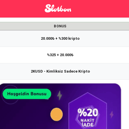
BONUS
20.000₺ + %300 kripto
%325 + 20.000₺
2KUSD - Kimliksiz Sadece Kripto