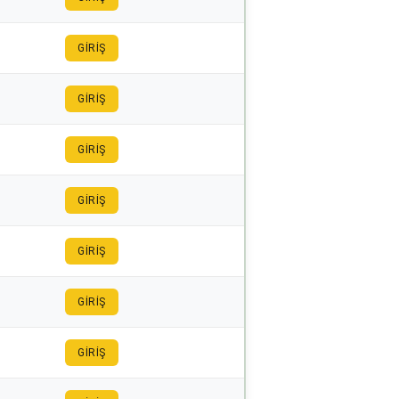
GİRİŞ
GİRİŞ
GİRİŞ
GİRİŞ
GİRİŞ
GİRİŞ
GİRİŞ