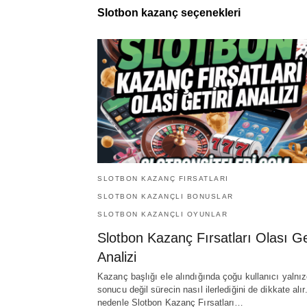
Slotbon kazanç seçenekleri
SLOTBON KAZANÇ FIRSATLARI
SLOTBON KAZANÇLI BONUSLAR
SLOTBON KAZANÇLI OYUNLAR
Slotbon Kazanç Fırsatları Olası Get
Analizi
Kazanç başlığı ele alındığında çoğu kullanıcı yalnı
sonucu değil sürecin nasıl ilerlediğini de dikkate alır
nedenle Slotbon Kazanç Fırsatları…