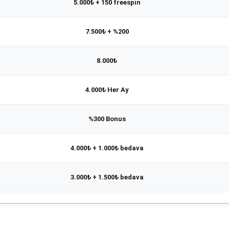
5.000₺ + 150 freespin
7.500₺ + %200
8.000₺
4.000₺ Her Ay
%300 Bonus
4.000₺ + 1.000₺ bedava
3.000₺ + 1.500₺ bedava