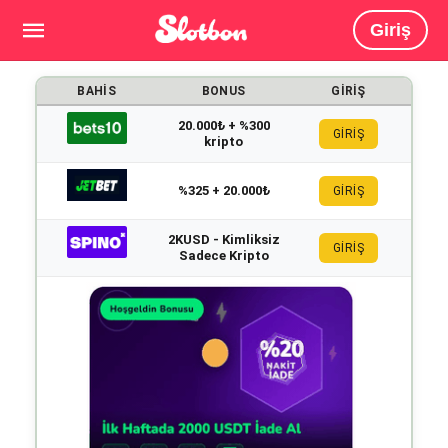
Giriş
BAHIS
BONUS
GIRIŞ
20.000₺ + %300
GİRİŞ
kripto
%325 + 20.000₺
GİRİŞ
2KUSD - Kimliksiz
GİRİŞ
Sadece Kripto