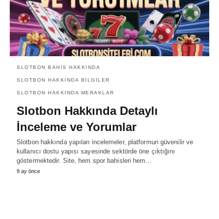
SLOTBON BAHIS HAKKINDA
SLOTBON HAKKINDA BILGILER
SLOTBON HAKKINDA MERAKLAR
Slotbon Hakkında Detaylı
İnceleme ve Yorumlar
Slotbon hakkında yapılan incelemeler, platformun güvenilir ve
kullanıcı dostu yapısı sayesinde sektörde öne çıktığını
göstermektedir. Site, hem spor bahisleri hem…
9 ay önce