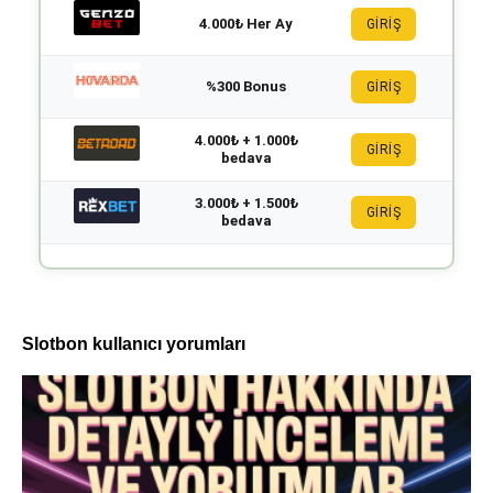
4.000₺ Her Ay
GİRİŞ
%300 Bonus
GİRİŞ
4.000₺ + 1.000₺
GİRİŞ
bedava
3.000₺ + 1.500₺
GİRİŞ
bedava
Slotbon kullanıcı yorumları