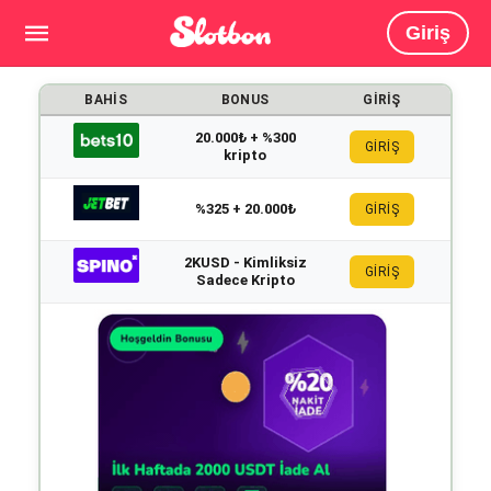
Giriş
BAHIS
BONUS
GIRIŞ
20.000₺ + %300
GİRİŞ
kripto
%325 + 20.000₺
GİRİŞ
2KUSD - Kimliksiz
GİRİŞ
Sadece Kripto