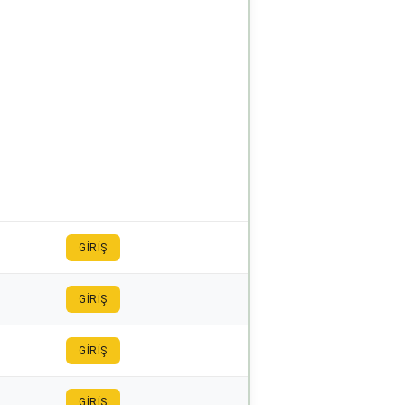
GİRİŞ
GİRİŞ
GİRİŞ
GİRİŞ