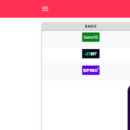
BAHIS