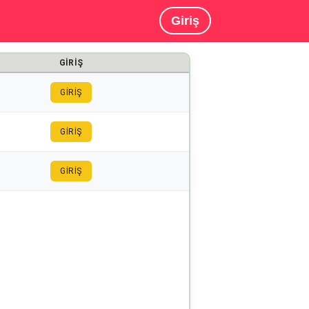
Giriş
GIRIŞ
GİRİŞ
GİRİŞ
GİRİŞ