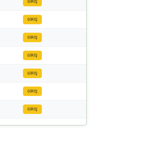
GİRİŞ
GİRİŞ
GİRİŞ
GİRİŞ
GİRİŞ
GİRİŞ
GİRİŞ