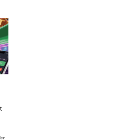
t
den