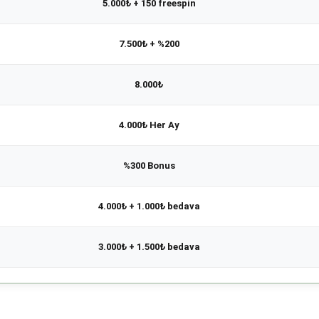
5.000₺ + 150 freespin
7.500₺ + %200
8.000₺
4.000₺ Her Ay
%300 Bonus
4.000₺ + 1.000₺ bedava
3.000₺ + 1.500₺ bedava