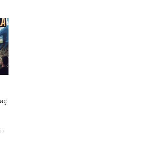
Maç
lik