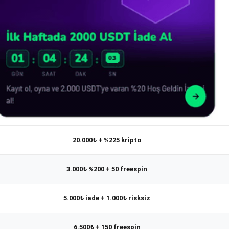
20.000₺ + %225 kripto
3.000₺ %200 + 50 freespin
5.000₺ iade + 1.000₺ risksiz
6.500₺ + 150 freespin