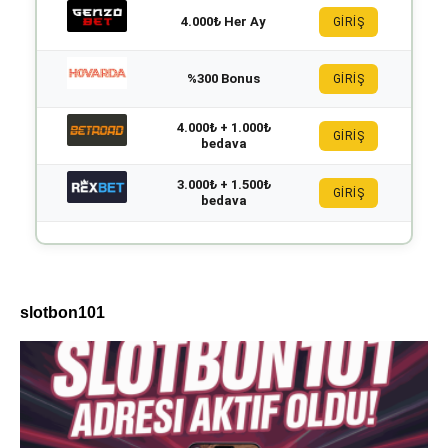
4.000₺ Her Ay
GİRİŞ
%300 Bonus
GİRİŞ
4.000₺ + 1.000₺
GİRİŞ
bedava
3.000₺ + 1.500₺
GİRİŞ
bedava
slotbon101