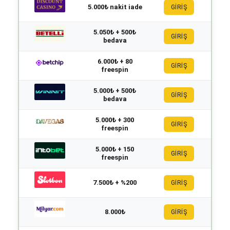
5.000₺ nakit iade
GİRİŞ
5.050₺ + 500₺
GİRİŞ
bedava
6.000₺ + 80
GİRİŞ
freespin
5.000₺ + 500₺
GİRİŞ
bedava
5.000₺ + 300
GİRİŞ
freespin
5.000₺ + 150
GİRİŞ
freespin
7.500₺ + %200
GİRİŞ
8.000₺
GİRİŞ