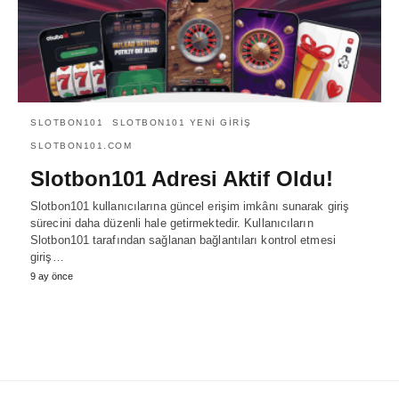
SLOTBON101
SLOTBON101 YENI GIRIŞ
SLOTBON101.COM
Slotbon101 Adresi Aktif Oldu!
Slotbon101 kullanıcılarına güncel erişim imkânı sunarak giriş
sürecini daha düzenli hale getirmektedir. Kullanıcıların
Slotbon101 tarafından sağlanan bağlantıları kontrol etmesi
giriş…
9 ay önce