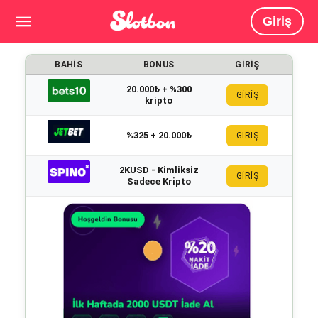
Giriş
BAHIS
BONUS
GIRIŞ
20.000₺ + %300
GİRİŞ
kripto
%325 + 20.000₺
GİRİŞ
2KUSD - Kimliksiz
GİRİŞ
Sadece Kripto