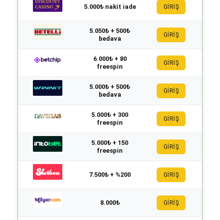
5.000₺ nakit iade
GİRİŞ
5.050₺ + 500₺
GİRİŞ
bedava
6.000₺ + 80
GİRİŞ
freespin
5.000₺ + 500₺
GİRİŞ
bedava
5.000₺ + 300
GİRİŞ
freespin
5.000₺ + 150
GİRİŞ
freespin
7.500₺ + %200
GİRİŞ
8.000₺
GİRİŞ