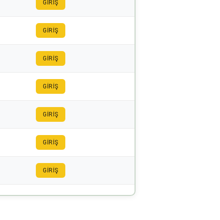
GİRİŞ
GİRİŞ
GİRİŞ
GİRİŞ
GİRİŞ
GİRİŞ
GİRİŞ