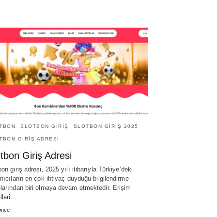
TBON
SLOTBON GIRIŞ
SLOTBON GIRIŞ 2025
TBON GIRIŞ ADRESI
tbon Giriş Adresi
bon giriş adresi, 2025 yılı itibarıyla Türkiye’deki
anıcıların en çok ihtiyaç duyduğu bilgilendirme
larından biri olmaya devam etmektedir. Erişim
lleri…
 önce