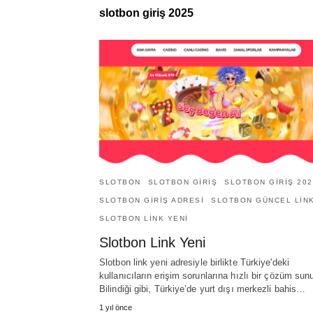
slotbon giriş 2025
SLOTBON
SLOTBON GIRIŞ
SLOTBON GIRIŞ 202
SLOTBON GIRIŞ ADRESI
SLOTBON GÜNCEL LIN
SLOTBON LINK YENI
Slotbon Link Yeni
Slotbon link yeni adresiyle birlikte Türkiye'deki
kullanıcıların erişim sorunlarına hızlı bir çözüm sun
Bilindiği gibi, Türkiye’de yurt dışı merkezli bahis…
1 yıl önce