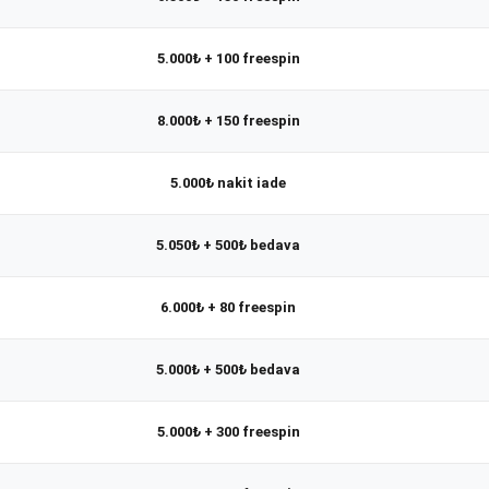
5.000₺ + 100 freespin
8.000₺ + 150 freespin
5.000₺ nakit iade
5.050₺ + 500₺ bedava
6.000₺ + 80 freespin
5.000₺ + 500₺ bedava
5.000₺ + 300 freespin