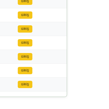
GİRİŞ
GİRİŞ
GİRİŞ
GİRİŞ
GİRİŞ
GİRİŞ
GİRİŞ