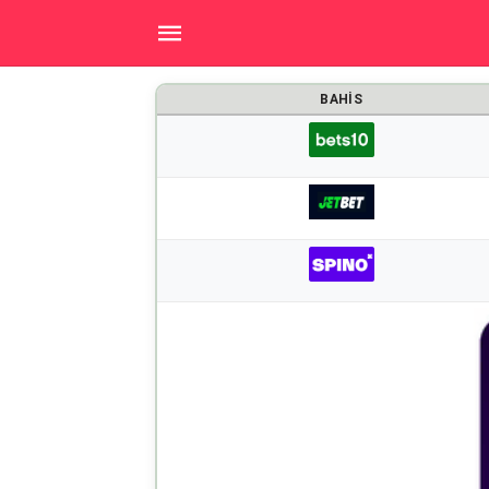
BAHIS