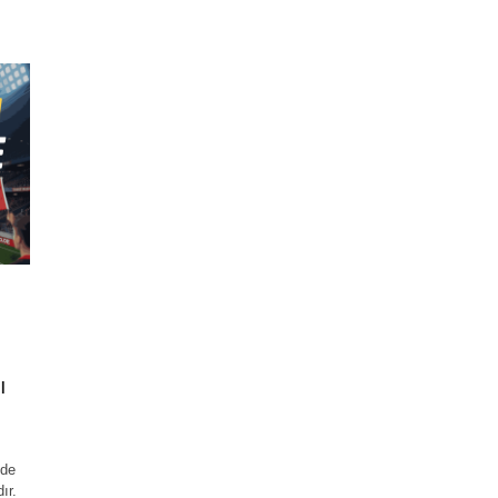
ı
mde
ır.