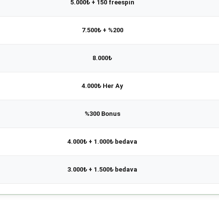
5.000₺ + 150 freespin
7.500₺ + %200
8.000₺
4.000₺ Her Ay
%300 Bonus
4.000₺ + 1.000₺ bedava
3.000₺ + 1.500₺ bedava