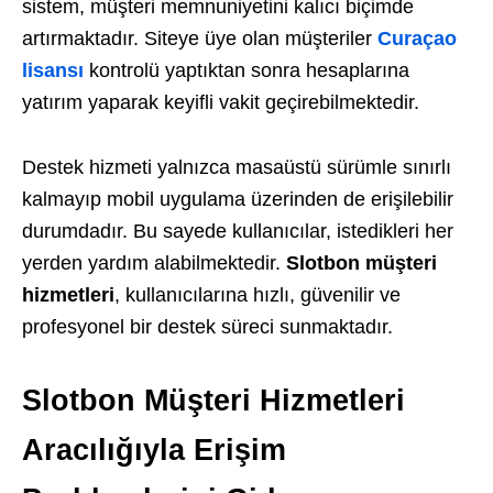
sistem, müşteri memnuniyetini kalıcı biçimde
artırmaktadır. Siteye üye olan müşteriler
Curaçao
lisansı
kontrolü yaptıktan sonra hesaplarına
yatırım yaparak keyifli vakit geçirebilmektedir.
Destek hizmeti yalnızca masaüstü sürümle sınırlı
kalmayıp mobil uygulama üzerinden de erişilebilir
durumdadır. Bu sayede kullanıcılar, istedikleri her
yerden yardım alabilmektedir.
Slotbon müşteri
hizmetleri
, kullanıcılarına hızlı, güvenilir ve
profesyonel bir destek süreci sunmaktadır.
Slotbon Müşteri Hizmetleri
Aracılığıyla Erişim