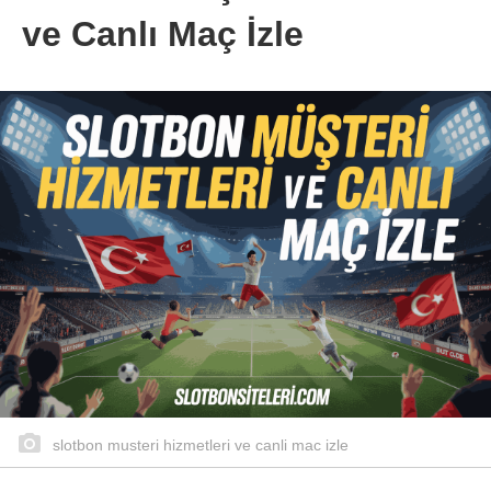
ve Canlı Maç İzle
slotbon musteri hizmetleri ve canli mac izle