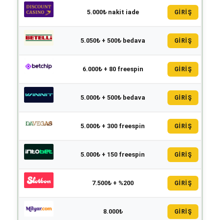
5.000₺ nakit iade
GİRİŞ
5.050₺ + 500₺ bedava
GİRİŞ
6.000₺ + 80 freespin
GİRİŞ
5.000₺ + 500₺ bedava
GİRİŞ
5.000₺ + 300 freespin
GİRİŞ
5.000₺ + 150 freespin
GİRİŞ
7.500₺ + %200
GİRİŞ
8.000₺
GİRİŞ