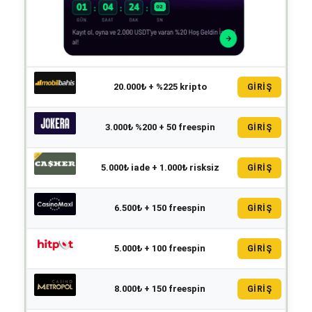
20.000₺ + %225 kripto
GİRİŞ
3.000₺ %200 + 50 freespin
GİRİŞ
5.000₺ iade + 1.000₺ risksiz
GİRİŞ
6.500₺ + 150 freespin
GİRİŞ
5.000₺ + 100 freespin
GİRİŞ
8.000₺ + 150 freespin
GİRİŞ