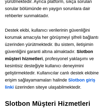
yürütmektedir. Ayrıca platform, sıkça sorulan
sorular bölümünde en yaygın sorunlara dair
rehberler sunmaktadır.
Destek ekibi, kullanıcı verilerinin güvenliğini
korumak amacıyla her görüşmeyi şifreli bağlantı
üzerinden yürütmektedir. Bu sistem, iletişimin
güvenliğini garanti altına almaktadır.
Slotbon
müşteri hizmetleri
, profesyonel yaklaşımı ve
kesintisiz desteğiyle kullanıcı deneyimini
geliştirmektedir. Kullanıcılar canlı destek ekibine
erişim sağlayamamaları halinde
Slotbon giriş
linki
üzerinden siteye ulaşabilmektedir.
Slotbon Müşteri Hizmetleri