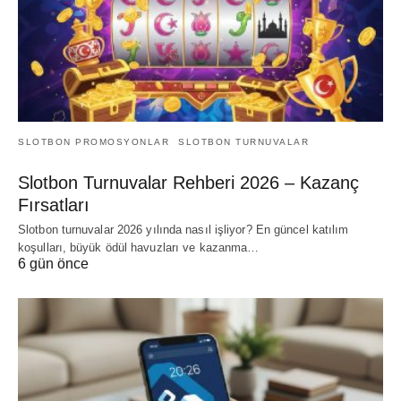
SLOTBON PROMOSYONLAR
SLOTBON TURNUVALAR
Slotbon Turnuvalar Rehberi 2026 – Kazanç
Fırsatları
Slotbon turnuvalar 2026 yılında nasıl işliyor? En güncel katılım
koşulları, büyük ödül havuzları ve kazanma…
6 gün önce