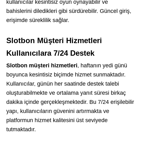
kullanıcılar kesintisiz oyun oynayabilir ve
bahislerini diledikleri gibi sürdürebilir. Güncel giriş,
erişimde süreklilik sağlar.
Slotbon Müşteri Hizmetleri
Kullanıcılara 7/24 Destek
Slotbon müşteri hizmetleri
, haftanın yedi günü
boyunca kesintisiz biçimde hizmet sunmaktadır.
Kullanıcılar, günün her saatinde destek talebi
oluşturabilmekte ve ortalama yanıt süresi birkaç
dakika içinde gerçekleşmektedir. Bu 7/24 erişilebilir
yapı, kullanıcıların güvenini artırmakta ve
platformun hizmet kalitesini üst seviyede
tutmaktadır.