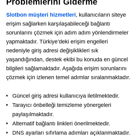
Problemlerini Giderme
Slotbon müşteri hizmetleri
, kullanıcıların siteye
erişim sağlarken karşılaşabileceği bağlantı
sorunlarını çözmek için adım adım yönlendirmeler
yapmaktadır. Türkiye’deki erişim engelleri
nedeniyle giriş adresi değişiklikleri sık
yaşandığından, destek ekibi bu konuda en güncel
bilgileri sağlamaktadır. Aşağıda erişim sorunlarını
çözmek için izlenen temel adımlar sıralanmaktadır.
Güncel giriş adresi kullanıcıya iletilmektedir.
Tarayıcı önbelleği temizleme yönergeleri
paylaşılmaktadır.
Alternatif bağlantı linkleri önerilmektedir.
DNS ayarları sıfırlama adımları açıklanmaktadır.