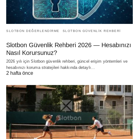
SLOTBON DEĞERLENDIRME
SLOTBON GÜVENLIK REHBERI
Slotbon Güvenlik Rehberi 2026 — Hesabınızı
Nasıl Korursunuz?
2026 yılı için Slotbon güvenlik rehberi, güncel erişim yöntemleri ve
hesabınızı koruma stratejileri hakkında detaylı…
2 hafta önce