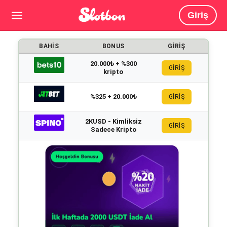
Giriş
BAHIS
BONUS
GIRIŞ
20.000₺ + %300
GİRİŞ
kripto
%325 + 20.000₺
GİRİŞ
2KUSD - Kimliksiz
GİRİŞ
Sadece Kripto