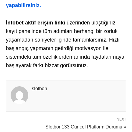
yapabilirsiniz.
İntobet aktif erişim linki
üzerinden ulaştığınız
kayıt panelinde tüm adımları herhangi bir zorluk
yaşamadan saniyeler içinde tamamlarsınız. Hızlı
başlangıç yapmanın getirdiği motivasyon ile
sistemdeki tüm özelliklerden anında faydalanmaya
başlayarak farkı bizzat görürsünüz.
slotbon
NEXT
Slotbon133 Güncel Platform Durumu »