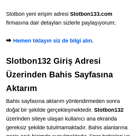
Slotbon yeni erişim adresi
Slotbon133.com
firmasına dair detayları sizlerle paylaşıyorum;
⮕
Hemen tıklayın siz de bilgi alın.
Slotbon132 Giriş Adresi
Üzerinden Bahis Sayfasına
Aktarım
Bahis sayfasına aktarım yönlendirmeden sonra
doğal bir şekilde gerçekleşmektedir.
Slotbon132
üzerinden siteye ulaşan kullanıcı ana ekranda
gereksiz şekilde tutulmamaktadır. Bahis alanlarına