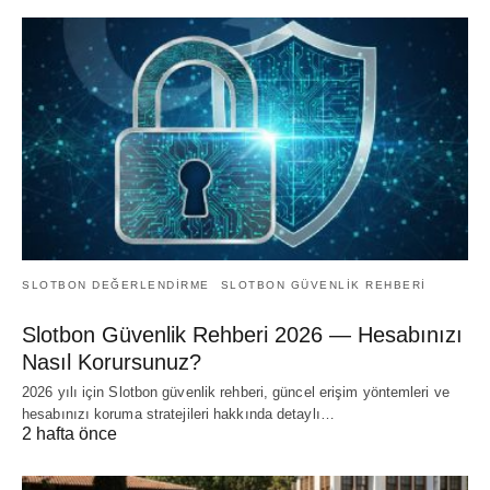
SLOTBON DEĞERLENDIRME
SLOTBON GÜVENLIK REHBERI
Slotbon Güvenlik Rehberi 2026 — Hesabınızı
Nasıl Korursunuz?
2026 yılı için Slotbon güvenlik rehberi, güncel erişim yöntemleri ve
hesabınızı koruma stratejileri hakkında detaylı…
2 hafta önce