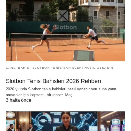
CANLI BAHIS
SLOTBON TENIS BAHISLERI NASIL OYNANIR
Slotbon Tenis Bahisleri 2026 Rehberi
2026 yılında Slotbon tenis bahisleri nasıl oynanır sorusuna yanıt
arayanlar için kapsamlı bir rehber. Maç…
3 hafta önce