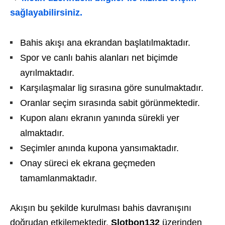
sağlayabilirsiniz.
Bahis akışı ana ekrandan başlatılmaktadır.
Spor ve canlı bahis alanları net biçimde
ayrılmaktadır.
Karşılaşmalar lig sırasına göre sunulmaktadır.
Oranlar seçim sırasında sabit görünmektedir.
Kupon alanı ekranın yanında sürekli yer
almaktadır.
Seçimler anında kupona yansımaktadır.
Onay süreci ek ekrana geçmeden
tamamlanmaktadır.
Akışın bu şekilde kurulması bahis davranışını
doğrudan etkilemektedir.
Slotbon132
üzerinden