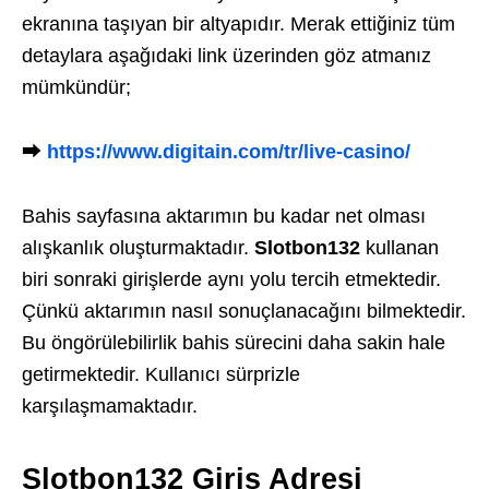
ekranına taşıyan bir altyapıdır. Merak ettiğiniz tüm
detaylara aşağıdaki link üzerinden göz atmanız
mümkündür;
⮕
https://www.digitain.com/tr/live-casino/
Bahis sayfasına aktarımın bu kadar net olması
alışkanlık oluşturmaktadır.
Slotbon132
kullanan
biri sonraki girişlerde aynı yolu tercih etmektedir.
Çünkü aktarımın nasıl sonuçlanacağını bilmektedir.
Bu öngörülebilirlik bahis sürecini daha sakin hale
getirmektedir. Kullanıcı sürprizle
karşılaşmamaktadır.
Slotbon132 Giriş Adresi