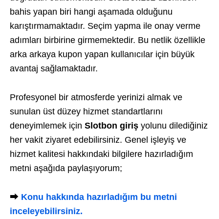
bahis yapan biri hangi aşamada olduğunu
karıştırmamaktadır. Seçim yapma ile onay verme
adımları birbirine girmemektedir. Bu netlik özellikle
arka arkaya kupon yapan kullanıcılar için büyük
avantaj sağlamaktadır.
Profesyonel bir atmosferde yerinizi almak ve
sunulan üst düzey hizmet standartlarını
deneyimlemek için
Slotbon giriş
yolunu dilediğiniz
her vakit ziyaret edebilirsiniz. Genel işleyiş ve
hizmet kalitesi hakkındaki bilgilere hazırladığım
metni aşağıda paylaşıyorum;
⮕
Konu hakkında hazırladığım bu metni
inceleyebilirsiniz.