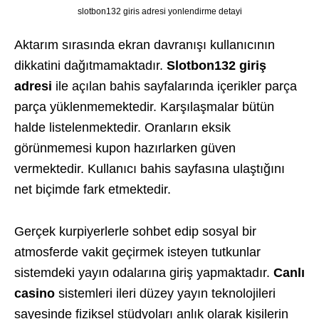
slotbon132 giris adresi yonlendirme detayi
Aktarım sırasında ekran davranışı kullanıcının
dikkatini dağıtmamaktadır.
Slotbon132 giriş
adresi
ile açılan bahis sayfalarında içerikler parça
parça yüklenmemektedir. Karşılaşmalar bütün
halde listelenmektedir. Oranların eksik
görünmemesi kupon hazırlarken güven
vermektedir. Kullanıcı bahis sayfasına ulaştığını
net biçimde fark etmektedir.
Gerçek kurpiyerlerle sohbet edip sosyal bir
atmosferde vakit geçirmek isteyen tutkunlar
sistemdeki yayın odalarına giriş yapmaktadır.
Canlı
casino
sistemleri ileri düzey yayın teknolojileri
sayesinde fiziksel stüdyoları anlık olarak kişilerin