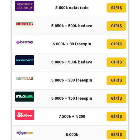
5.000₺ nakit iade
GİRİŞ
5.050₺ + 500₺ bedava
GİRİŞ
6.000₺ + 80 freespin
GİRİŞ
5.000₺ + 500₺ bedava
GİRİŞ
5.000₺ + 300 freespin
GİRİŞ
5.000₺ + 150 freespin
GİRİŞ
7.500₺ + %200
GİRİŞ
8.000₺
GİRİŞ