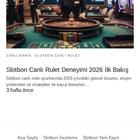
CANLI BAHIS
SLOTBON CANLI RULET
Slotbon Canlı Rulet Deneyimi 2026 İlk Bakış
Slotbon canlı rulet oyunlarında 2026 yılındaki güncel durumu, erişim
yöntemleri ve stratejileri ile kayıp bonusları…
3 hafta önce
Ana Sayfa
Slotbon İnceleme
Slotbon Yeni Kayıt