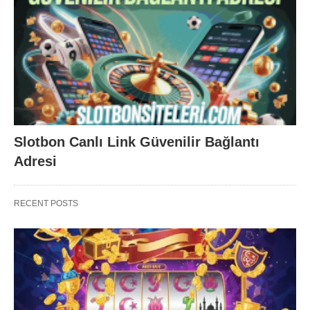
Slotbon Canlı Link Güvenilir Bağlantı
Adresi
RECENT POSTS