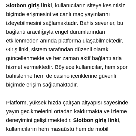
Slotbon giriş linki
, kullanıcıların siteye kesintisiz
biçimde erişmesini ve canlı maç yayınlarını
izleyebilmesini sağlamaktadır. Bahis severler, bu
bağlantı aracılığıyla engel durumlarından
etkilenmeden anında platforma ulaşabilmektedir.
Giriş linki, sistem tarafından düzenli olarak
güncellenmekte ve her zaman aktif bağlantılarla
hizmet vermektedir. Böylece kullanıcılar, hem spor
bahislerine hem de casino içeriklerine güvenli
biçimde erişim sağlamaktadır.
Platform, yüksek hızda çalışan altyapısı sayesinde
yayın gecikmelerini ortadan kaldırmakta ve izleme
deneyimini geliştirmektedir.
Slotbon giriş linki
,
kullanıcıların hem masaüstü hem de mobil