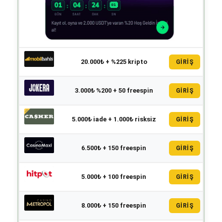
20.000₺ + %225 kripto
GİRİŞ
3.000₺ %200 + 50 freespin
GİRİŞ
5.000₺ iade + 1.000₺ risksiz
GİRİŞ
6.500₺ + 150 freespin
GİRİŞ
5.000₺ + 100 freespin
GİRİŞ
8.000₺ + 150 freespin
GİRİŞ