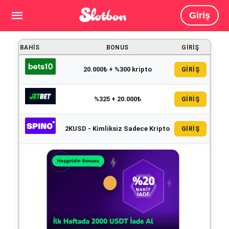
Giriş
BAHIS
BONUS
GIRIŞ
20.000₺ + %300 kripto
GİRİŞ
%325 + 20.000₺
GİRİŞ
2KUSD - Kimliksiz Sadece Kripto
GİRİŞ