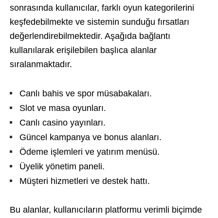
sonrasında kullanıcılar, farklı oyun kategorilerini
keşfedebilmekte ve sistemin sunduğu fırsatları
değerlendirebilmektedir. Aşağıda bağlantı
kullanılarak erişilebilen başlıca alanlar
sıralanmaktadır.
Canlı bahis ve spor müsabakaları.
Slot ve masa oyunları.
Canlı casino yayınları.
Güncel kampanya ve bonus alanları.
Ödeme işlemleri ve yatırım menüsü.
Üyelik yönetim paneli.
Müşteri hizmetleri ve destek hattı.
Bu alanlar, kullanıcıların platformu verimli biçimde