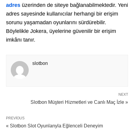
adres
üzerinden de siteye bağlanabilmektedir. Yeni
adres sayesinde kullanıcılar herhangi bir erişim
sorunu yaşamadan oyunlarını sürdürebilir.
Böylelikle Jokera, üyelerine güvenilir bir erişim
imkânı tanır.
slotbon
NEXT
Slotbon Müşteri Hizmetleri ve Canlı Maç İzle »
PREVIOUS
« Slotbon Slot Oyunlarıyla Eğlenceli Deneyim