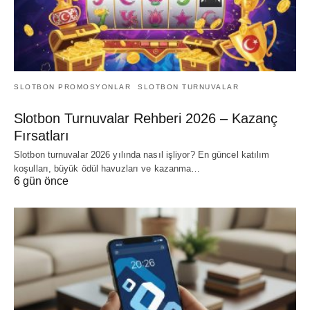
SLOTBON PROMOSYONLAR
SLOTBON TURNUVALAR
Slotbon Turnuvalar Rehberi 2026 – Kazanç
Fırsatları
Slotbon turnuvalar 2026 yılında nasıl işliyor? En güncel katılım
koşulları, büyük ödül havuzları ve kazanma…
6 gün önce