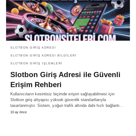
SLOTBON GIRIŞ ADRESI
SLOTBON GIRIŞ ADRESI BILGILERI
SLOTBON GIRIŞ IŞLEMLERI
Slotbon Giriş Adresi ile Güvenli
Erişim Rehberi
Kullanıcıların kesintisiz biçimde erişim sağlayabilmesi için
Slotbon giriş altyapısı yüksek güvenlik standartlarıyla
tasarlanmıştır. Sistem, yoğun trafik altında dahi hızlı bağlantı…
10 ay önce