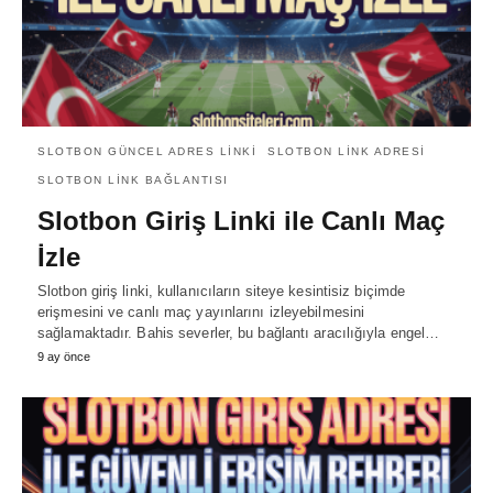
SLOTBON GÜNCEL ADRES LINKI
SLOTBON LINK ADRESI
SLOTBON LINK BAĞLANTISI
Slotbon Giriş Linki ile Canlı Maç
İzle
Slotbon giriş linki, kullanıcıların siteye kesintisiz biçimde
erişmesini ve canlı maç yayınlarını izleyebilmesini
sağlamaktadır. Bahis severler, bu bağlantı aracılığıyla engel…
9 ay önce