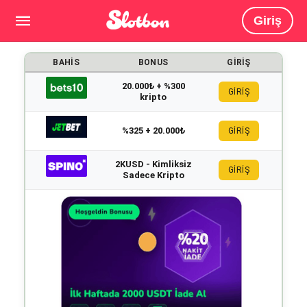
Giriş
BAHIS
BONUS
GIRIŞ
20.000₺ + %300
GİRİŞ
kripto
%325 + 20.000₺
GİRİŞ
2KUSD - Kimliksiz
GİRİŞ
Sadece Kripto