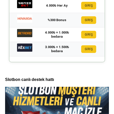
4.000₺ Her Ay
GİRİŞ
%300 Bonus
GİRİŞ
4.000₺ + 1.000₺
GİRİŞ
bedava
3.000₺ + 1.500₺
GİRİŞ
bedava
Slotbon canlı destek hattı