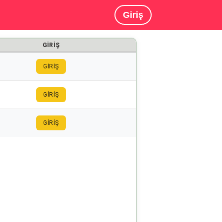
Giriş
GIRIŞ
GİRİŞ
GİRİŞ
GİRİŞ