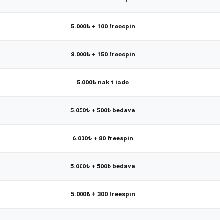
5.000₺ + 100 freespin
8.000₺ + 150 freespin
5.000₺ nakit iade
5.050₺ + 500₺ bedava
6.000₺ + 80 freespin
5.000₺ + 500₺ bedava
5.000₺ + 300 freespin