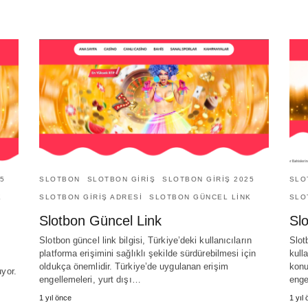
5
SLOTBON
SLOTBON GIRIŞ
SLOTBON GIRIŞ 2025
SLO
K
SLOTBON GIRIŞ ADRESI
SLOTBON GÜNCEL LINK
SLO
Slotbon Güncel Link
Slo
Slotbon güncel link bilgisi, Türkiye’deki kullanıcıların
Slot
platforma erişimini sağlıklı şekilde sürdürebilmesi için
kull
oldukça önemlidir. Türkiye’de uygulanan erişim
konu
uyor.
engellemeleri, yurt dışı…
enge
1 yıl önce
1 yıl