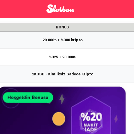
BONUS
20.000₺ + %300 kripto
%325 + 20.000₺
2KUSD - Kimliksiz Sadece Kripto